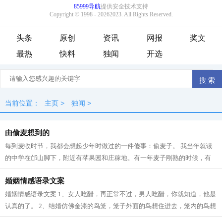
头条
原创
资讯
网报
奖文
最热
快料
独闻
开选
当前位置：
主页
>
独闻
>
由偷麦想到的
每到麦收时节，我都会想起少年时做过的一件傻事：偷麦子。 我当年就读
的中学在邙山脚下，附近有苹果园和庄稼地。有一年麦子刚熟的时候，有
同学提议去偷新麦烧着吃。我虽然没尝...
婚姻情感语录文案
婚姻情感语录文案 1、女人吃醋，再正常不过，男人吃醋，你就知道，他是
认真的了。 2、结婚仿佛金漆的鸟笼，笼子外面的鸟想住进去，笼内的鸟想
飞出来；所以结而离，离而结，没有...