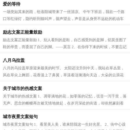
爱的等待
一场突如其来的雨，给洛阳城带来了一丝清凉。 中午下班后，我在一个路
口等红绿灯，隐约听到猫叫声，循声望去，声音是从身旁不远处的机动车
道上等待红绿灯的汽车里发出的，原来...
励志文案正能量鼓励
励志文案正能量鼓励 1、别人看到的是鞋，自己感受到的是脚，切莫贪图了
鞋的华贵，而委屈了自己的脚。——莫言 2、在你停下来的时候，不要忘记
别人还在后面奔跑，在你放弃的时候...
八月乌拉盖
八月的乌拉盖草原迎来最美的时节。 太阳还没升到中天，我站在草丛里，
风在草尖上舞蹈，花香漫上了鼻翼，草漾着涟漪涌向天边，大朵的云浪花
一般地从草原边缘涌出。 一座座蒙古...
关于城市的伤感文案
关于城市的伤感文案 1、凋零满地的花，如零落的记忆，弦音一泻千里，落
无声。思念的帷幔再次被无情地掀起，在岁月深处的街道，却依然篆刻着
当初美好的记忆。 2、什么叫活到点子...
城市夜景文案短句
城市夜景文案短句 1、看景美人美，谁来陪我这一生好光景。 2、街中心设