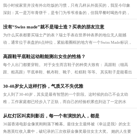
我小时候家里并没有外出吃饭的习惯，只有几样从外面买的，我至今印象
深刻：其一是万年青饼干，是专门为爷爷准备的，但我早餐时喝热牛奶，
他总会递过来两块给我。其二是酒酿，...
没有“Swiss made”就不是瑞士造？买表的朋友注意
为什么买表都要买瑞士产的表？瑞士手表在世界钟表界的地位无人能撼
动，通常位于表盘的6点钟位，紧贴着圈框的地方有一个Swiss Made标识，
不仔细看很容易忽略过去。但就这么一个不...
高跟鞋平底鞋运动鞋能测出女生的性格？
每个人出门都要穿鞋。 对于女生而言鞋子的种类大致有： 高跟鞋（细高
跟、粗高跟）平底单鞋、帆布鞋、靴子、松糕鞋 等等。 其实鞋子是能看出
一个人的性格的！去翻一翻你的鞋柜里...
30-40岁女人这样打扮，气质又不失优雅
女人到了30-40岁，其实是最有智慧的一个阶段。这时候的自己不会太幼
稚，工作家庭都已经步入了正轨，而自己的经验积累也到达了一定的水
平，所以会更多地注重自己的内心，更加理...
从红灯区叫卖到影后，每一个有演技的人，都是
36届香港电影金像奖刚刚落下帷幕。最佳女主最终被《幸运是我》的女主
角惠英红收入囊中，破纪录的三次收获金像奖最佳女主大奖。 她的人生要