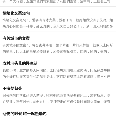
有一个大花园，五颜六色的彩旗拉起了花园的围墙，空中绳子上挂着五彩
缤纷的彩灯，一闪一闪，好象是缀满珍...
情绪化文案短句
情绪化文案短句 1、爱要有你才完美，没有了你，就好如我没有了灵魂。如
果真心付出是一种罪，那么真的，我只笑自己好傻！ 2、梦，因为绚丽而多
姿多彩，梦，因为执着而坚定；梦，...
有关城市的文案
有关城市的文案 1、每当夜幕降临，整个攀钢一片灯火辉煌，就像天上闪烁
的星星，比天上的星星还要好看，还要富有吸引力。红的，绿的，蓝的，
黄的，聚成一片，就像一簇簇放射着...
农村老头儿的慢生活
我很小时，北方的冬天闲闲的。太阳慢悠悠地在天空爬动，阳光穿过牛棚
的小栅栏照在老黄牛和老黑牛身上，它们趴在柴草上眯着眼睛，嘴里不停
地嚼着麦秸穰，没有绿头蝇骚扰它们，...
不悔梦归处
宿舍内的同学都已进入梦乡，唯有枫蜷缩着两腿侧在床上，若有所思。临
近毕业，三年时光，匆匆过往，岁月带走的不仅仅是时间那么简单，还有
枫不谙世事的年少。没有人能够预知未...
悲伤的时候 吃一碗热馄饨