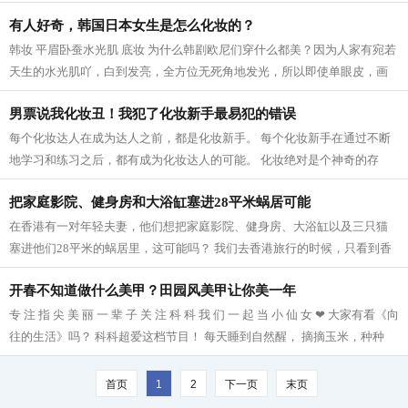
是拍成电影，那票房一准能过十亿。...
有人好奇，韩国日本女生是怎么化妆的？
韩妆 平眉卧蚕水光肌 底妆 为什么韩剧欧尼们穿什么都美？因为人家有宛若
天生的水光肌吖，白到发亮，全方位无死角地发光，所以即使单眼皮，画
裸妆都美。 韩妆最重要的是底妆，日...
男票说我化妆丑！我犯了化妆新手最易犯的错误
每个化妆达人在成为达人之前，都是化妆新手。 每个化妆新手在通过不断
地学习和练习之后，都有成为化妆达人的可能。 化妆绝对是个神奇的存
在，可以化腐朽为神奇，化丑女为女神...
把家庭影院、健身房和大浴缸塞进28平米蜗居可能
在香港有一对年轻夫妻，他们想把家庭影院、健身房、大浴缸以及三只猫
塞进他们28平米的蜗居里，这可能吗？ 我们去香港旅行的时候，只看到香
港繁华的车水马龙和琳琅满目的店铺，...
开春不知道做什么美甲？田园风美甲让你美一年
专 注 指 尖 美 丽 一 辈 子 关 注 科 科 我 们 一 起 当 小 仙 女 ❤ 大家有看《向
往的生活》吗？ 科科超爱这档节目！ 每天睡到自然醒， 摘摘玉米，种种
花。 这样的田园生活真的是幸...
首页
1
2
下一页
末页