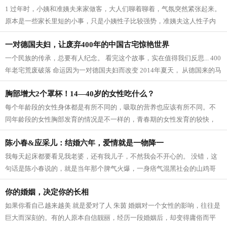
1 过年时，小姨和准姨夫来家做客，大人们聊着聊着，气氛突然紧张起来。
原本是一些家长里短的小事，只是小姨性子比较强势，准姨夫这人性子内
敛，看上去十分忠厚老实，再加上小...
一对德国夫妇，让废弃400年的中国古宅惊艳世界
一个民族的传承，总要有人纪念。 看完这个故事，实在值得我们反思... 400
年老宅荒废破落 命运因为一对德国夫妇而改变 2014年夏天， 从德国来的马
里奥夫妇，旅游到桂林阳朔夏棠村，...
胸部增大2个罩杯！14—40岁的女性吃什么？
每个年龄段的女性身体都是有所不同的，吸取的营养也应该有所不同。不
同年龄段的女性胸部发育的情况是不一样的，青春期的女性发育的较快，
成年的女性胸部逐渐发育完善，汲取的...
陈小春&应采儿：结婚六年，爱情就是一物降一
我每天起床都要看见我老婆，还有我儿子，不然我会不开心的。 没错，这
句话是陈小春说的，就是当年那个脾气火爆，一身痞气混黑社会的山鸡哥
说的。 爱情或许就是一物降一物，如...
你的婚姻，决定你的长相
如果你看自己越来越美 就是爱对了人 朱茵 婚姻对一个女性的影响，往往是
巨大而深刻的。有的人原本自信靓丽，经历一段婚姻后，却变得庸俗而平