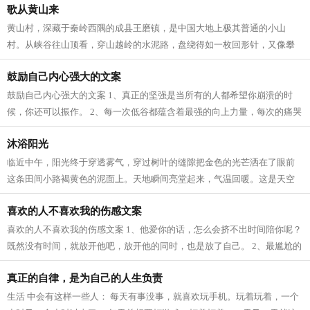
歌从黄山来
黄山村，深藏于秦岭西隅的成县王磨镇，是中国大地上极其普通的小山
村。从峡谷往山顶看，穿山越岭的水泥路，盘绕得如一枚回形针，又像攀
岩登山的绳索，拖拽着人们上山。两辆三...
鼓励自己内心强大的文案
鼓励自己内心强大的文案 1、真正的坚强是当所有的人都希望你崩溃的时
候，你还可以振作。 2、每一次低谷都蕴含着最强的向上力量，每次的痛哭
都会洗刷埋藏最深的阴霾。每件你所经...
沐浴阳光
临近中午，阳光终于穿透雾气，穿过树叶的缝隙把金色的光芒洒在了眼前
这条田间小路褐黄色的泥面上。天地瞬间亮堂起来，气温回暖。这是天空
在连续阴沉几天后而漫下来的一缕深秋...
喜欢的人不喜欢我的伤感文案
喜欢的人不喜欢我的伤感文案 1、他爱你的话，怎么会挤不出时间陪你呢？
既然没有时间，就放开他吧，放开他的同时，也是放了自己。 2、最尴尬的
莫过于，分手以后，人家已经有了甜...
真正的自律，是为自己的人生负责
生活 中会有这样一些人： 每天有事没事，就喜欢玩手机。玩着玩着，一个