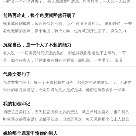
小时又一个小时过去了。 每天总想要打游戏。打着打着，一天又一天就这
样被耗费和虚掷掉了。 …… 许多时...
前路再难走，换个角度就豁然开朗了
横看成岭侧成峰，远近高低各不同。 人生 何尝不是如此。 很多时候，一些
看似无解的困局，换个角度，转个方向，也许就别开生面了。 换位的力
量，远比你想象要大得多。 换位，是...
沉淀自己，是一个人了不起的能力
有人说：“一切需要时间沉淀的美好，都值得我们耐着性子去等待。” 可
是，如今很多人，已经很难有耐心去看完一部电影、一本书了。 俗话
说：“心浮气躁者，一事无成。” 一个人...
气质文案句子
气质文案句子 1、每一个不曾起舞的日子，都是对生命的辜负。 2、无论你
经历的事是喜是悲，无论你遇见的人是好是坏，他们总能教会你一些事
理，然后助你成为一个更好的人。每个人...
我的初恋印记
初恋总是美好的，因为初恋没有太多的想法，就是单纯的喜欢，也许有的
时候喜欢的理由是什么都不知道，但就是喜欢，每天见到那个心上人就会
开心，就会心潮澎湃，这就是初恋的魅...
嫁给那个愿意争输你的男人