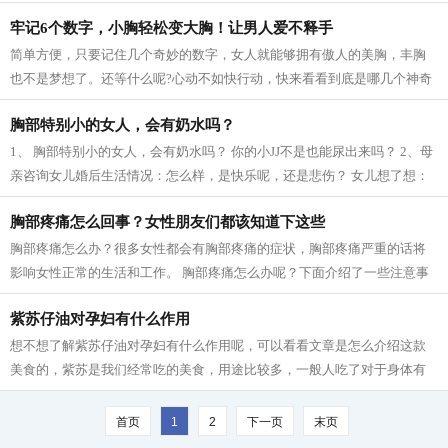
凡；有的人原本平平无奇，经历一段...
牢记6个数字，小胸轻松变大胸！让男人爱不释手
简单方便，只要记住几个奇妙的数字，女人就能够拥有傲人的美胸，丰胸
也不是梦想了。还等什么呢?心动不如快行动，快来看看到底是哪几个神奇
的数字吧！还来看看它们神奇在哪里！...
胸部特别小的女人，会有奶水吗？
1、 胸部特别小的女人，会有奶水吗？ 你的小JJ不是也能尿出来吗？ 2、母
亲咨询女儿婚后生活情况：怎么样，是快乐呢，还是悲伤？ 女儿想了想：
太快不乐。 3、时代真不同了：从前是...
胸部疼痛怎么回事？女性朋友们都该知道下这些
胸部疼痛怎么办？很多女性都会有胸部疼痛的症状，胸部疼痛严重的话将
影响女性正常的生活和工作。 胸部疼痛怎么办呢？下面介绍了一些注意事
项，想知道的朋友不妨看一下！ 1、穿...
紫苏仔油对孕妇有什么作用
想不想了解紫苏仔油对孕妇有什么作用呢，可以看看文章是怎么介绍这款
美食的，紫苏是我们经常吃的美食，用途比较多，一般人吃了对于身体有
很好的调理作用，是老少皆宜的营养美...
首页
1
2
下一页
末页